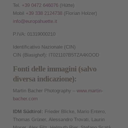
Tel.
+39 0472 646076
(Hütte)
Mobil
+39 338 2124738
(Florian Holzer)
info@europahuette.it
P.IVA: 01319000210
Identificativo Nazionale (CIN)
CIN (Blasighof): IT021107B5TZA4KOOD
Fonti delle immagini (salvo
diversa indicazione):
Martin Bacher Photography –
www.martin-
bacher.com
IDM Südtirol:
Frieder Blicke, Mario Entero,
Thomas Grüner, Alessandro Trovati, Laurin
Moser, Alex Filz, Helmuth Rier, Stefano Scatá,